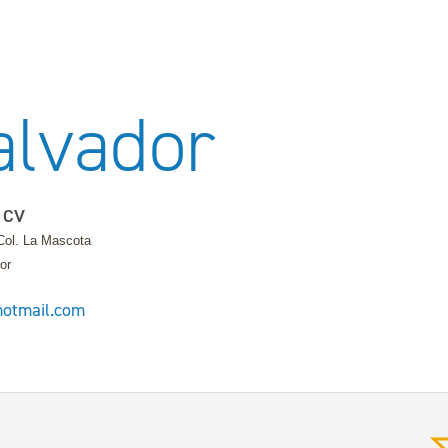
alvador
e CV
Col. La Mascota
or
hotmail.com