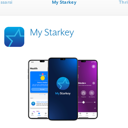
assarsi
My Starkey
Thr
My Starkey