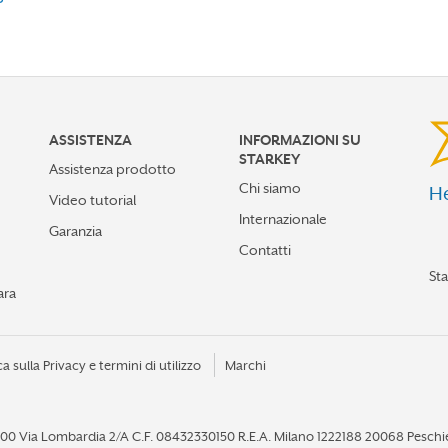
ASSISTENZA
INFORMAZIONI SU
STARKEY
Assistenza prodotto
Chi siamo
He
Video tutorial
Internazionale
Garanzia
Contatti
St
ara
ca sulla Privacy e termini di utilizzo
Marchi
60,00 Via Lombardia 2/A C.F. 08432330150 R.E.A. Milano 1222188 20068 Pesch