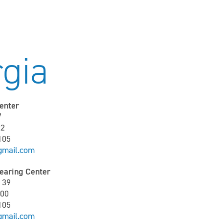
gia
enter
7
92
105
gmail.com
earing Center
 39
600
105
gmail.com