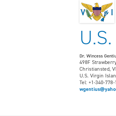
U.S.
Dr. Wincess Genti
498F Strawberry
Christiansted, V
U.S. Virgin Isla
Tel: +1-340-778
wgentius@yaho