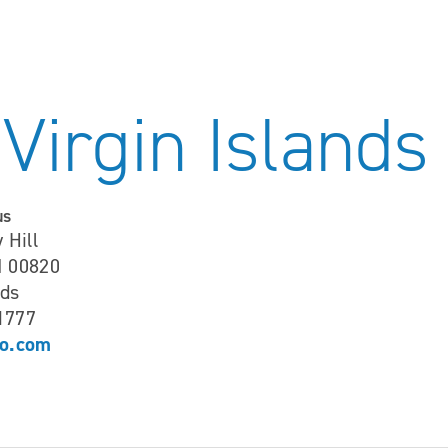
 Virgin Islands
us
 Hill
I 00820
nds
-1777
o.com