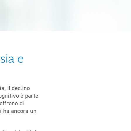
sia e
a, il declino
cognitivo è parte
offrono di
i ha ancora un