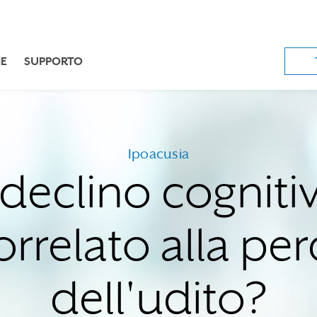
E
SUPPORTO
Ipoacusia
l declino cogniti
orrelato alla per
dell'udito?