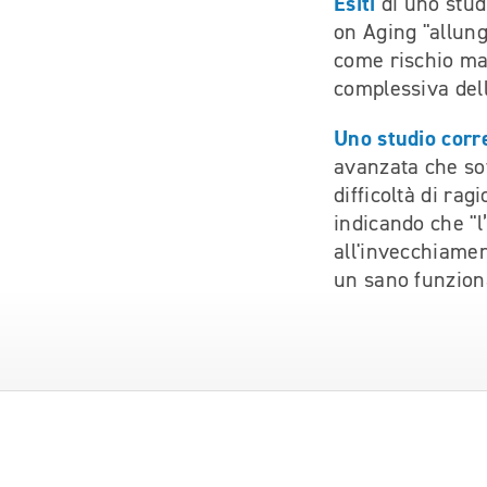
Esiti
di uno stud
on Aging "allung
come rischio ma
complessiva dell
Uno studio corr
avanzata che so
difficoltà di ra
indicando che "
all'invecchiame
un sano funzion