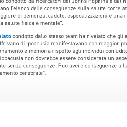
io condotto da ricercatori del Johns Hopkins e dal Na
ano l'elenco delle conseguenze sulla salute correlate
ggiore di demenza, cadute, ospedalizzazioni e una 
a salute fisica e mentale".
elato
condotto dallo stesso team ha rivelato che gli a
ffrivano di ipoacusia manifestavano con maggior pro
gionamento e memoria rispetto agli individui con udi
l’ipoacusia non dovrebbe essere considerata un aspe
nto senza conseguenze. Può avere conseguenze a l
amento cerebrale".