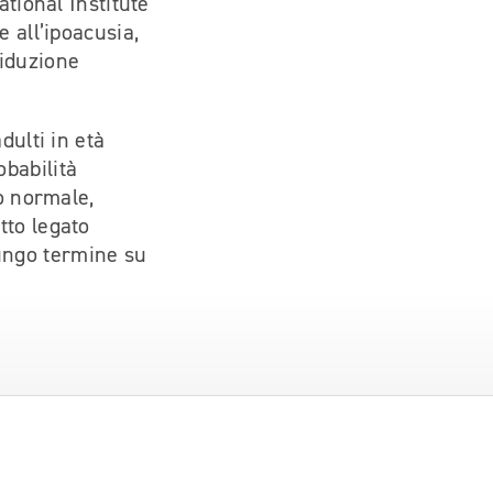
tional Institute
 all’ipoacusia,
riduzione
dulti in età
babilità
to normale,
tto legato
ungo termine su